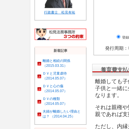
行政書士 松見有祐
登録
発行周期：
新着記事
離婚と相続の関係
（2015.03.31）
養育費支払
ＤＶと児童虐待
（2014.05.07）
離婚しても子
ＤＶと心の傷
子供と一緒に
（2014.05.07）
なります。
ＤＶの種類
（2014.05.07）
それは親権や
夫婦が離婚したい理由と
親であれば支
は？ （2014.04.25）
ただし、内縁