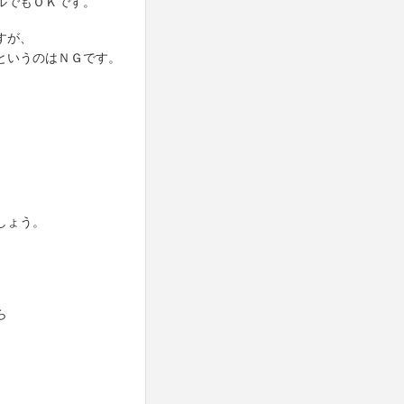
ルでもＯＫです。
すが、
というのはＮＧです。
。
しょう。
、
ら