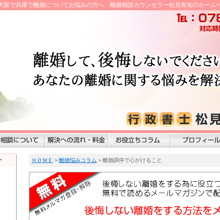
- 大阪で兵庫で離婚についてお悩みの方へ 離婚相談カウンセラー松見有祐のホーム
ー
ＨＯＭＥ
>
離婚悩みコラム
> 離婚調停で心がけること