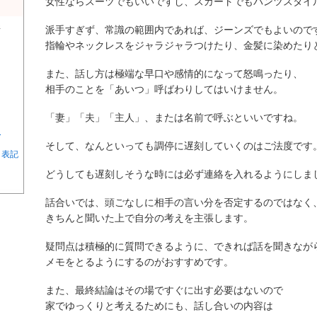
女性ならスーツでもいいですし、スカートでもパンツスタイ
派手すぎず、常識の範囲内であれば、ジーンズでもよいので
所
指輪やネックレスをジャラジャラつけたり、金髪に染めたり
また、話し方は極端な早口や感情的になって怒鳴ったり、
相手のことを「あいつ」呼ばわりしてはいけません。
「妻」「夫」「主人」、または名前で呼ぶといいですね。
ー
そして、なんといっても調停に遅刻していくのはご法度です
く表記
どうしても遅刻しそうな時には必ず連絡を入れるようにしま
話合いでは、頭ごなしに相手の言い分を否定するのではなく
きちんと聞いた上で自分の考えを主張します。
疑問点は積極的に質問できるように、できれば話を聞きなが
メモをとるようにするのがおすすめです。
また、最終結論はその場ですぐに出す必要はないので
家でゆっくりと考えるためにも、話し合いの内容は