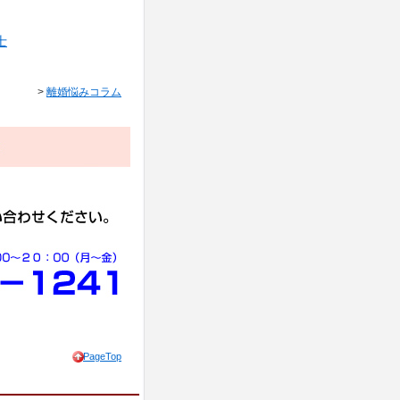
士
>
離婚悩みコラム
PageTop