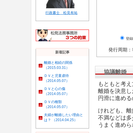
行政書士 松見有祐
登録
発行周期：
新着記事
離婚と相続の関係
（2015.03.31）
協議離婚 
ＤＶと児童虐待
（2014.05.07）
もともと考え
ＤＶと心の傷
離婚を決意し
（2014.05.07）
円滑に進める
ＤＶの種類
（2014.05.07）
けれども、離
夫婦が離婚したい理由と
不満などは多
は？ （2014.04.25）
うまく進めら