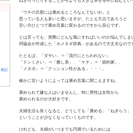
ねぎらったりすることが今よりも大きな幸せを呼び込むとい
「ウチの旦那には褒めるところなんてないわ」と
所
思っている人も多いと思いますが、たとえ欠点であろうと
言い方ひとつで褒め言葉に変わるのですから安心です。
とは言っても、実際にどんな風にすればいいのか悩んでしま
同協会が作成した「ホメネギ辞典」があるので大丈夫なので
たとえば、「ダサい」⇒「流行にとらわれない」
ー
「ドンくさい」⇒「癒し系」、「ケチ」⇒「節約家」、
「メタボ」⇒「クッション性がある」・・・。
く表記
確かに言いようによっては褒め言葉に聞こえますね。
褒められて嫌な人はいませんし、特に男性は女性から
褒められるのが大好きです。
夫婦生活も長くなると、どうしても「褒める」「ねぎらう」
ということが少なくなっていくものです。
けれども、夫婦がいつまでも円満でいるためには