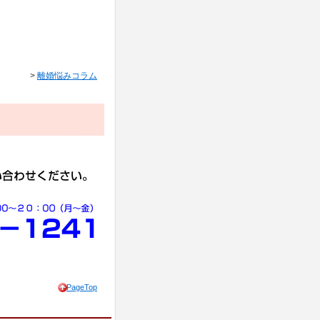
>
離婚悩みコラム
PageTop