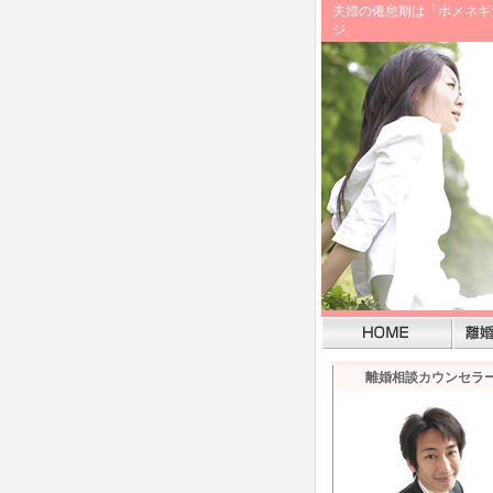
夫婦の倦怠期は「ホメネギ
ジ
離婚相談カウンセラ