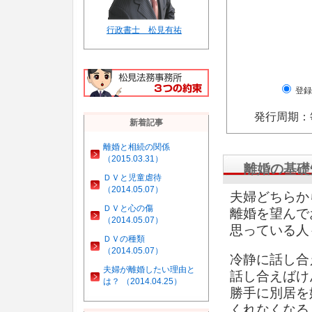
行政書士 松見有祐
登録
発行周期：
新着記事
離婚と相続の関係
（2015.03.31）
離婚の基礎
ＤＶと児童虐待
（2014.05.07）
夫婦どちらか
ＤＶと心の傷
離婚を望んで
（2014.05.07）
思っている人
ＤＶの種類
（2014.05.07）
冷静に話し合
夫婦が離婚したい理由と
話し合えばけ
は？ （2014.04.25）
勝手に別居を
くれなくなる