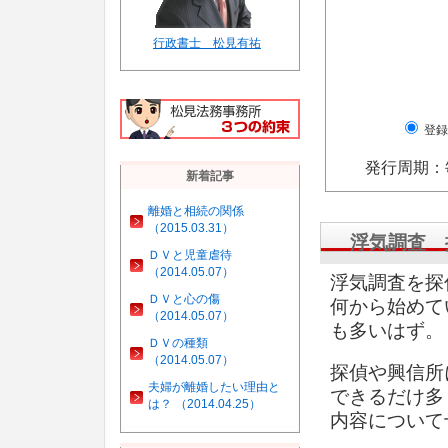
行政書士 松見有祐
登録
発行周期：
新着記事
離婚と相続の関係
（2015.03.31）
浮気調査 
ＤＶと児童虐待
（2014.05.07）
浮気調査を探
ＤＶと心の傷
何から始めて
（2014.05.07）
も多いはず。
ＤＶの種類
（2014.05.07）
探偵や興信所
夫婦が離婚したい理由と
できるだけ多
は？ （2014.04.25）
内容について