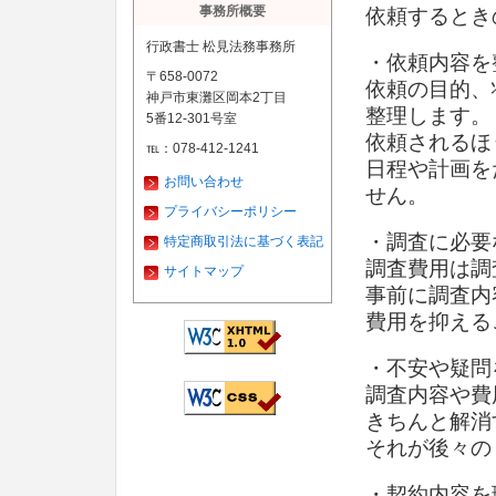
事務所概要
依頼するとき
行政書士 松見法務事務所
・依頼内容を
〒658-0072
依頼の目的、
神戸市東灘区岡本2丁目
整理します。
5番12-301号室
依頼されるほ
℡：078-412-1241
日程や計画を
お問い合わせ
せん。
プライバシーポリシー
・調査に必要
特定商取引法に基づく表記
調査費用は調
サイトマップ
事前に調査内
費用を抑える
・不安や疑問
調査内容や費
きちんと解消
それが後々の
・契約内容を