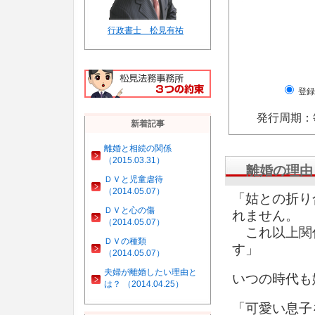
行政書士 松見有祐
登録
発行周期：
新着記事
離婚と相続の関係
（2015.03.31）
離婚の理由
ＤＶと児童虐待
（2014.05.07）
「姑との折り
ＤＶと心の傷
れません。
（2014.05.07）
これ以上関
ＤＶの種類
す」
（2014.05.07）
夫婦が離婚したい理由と
いつの時代も
は？ （2014.04.25）
「可愛い息子