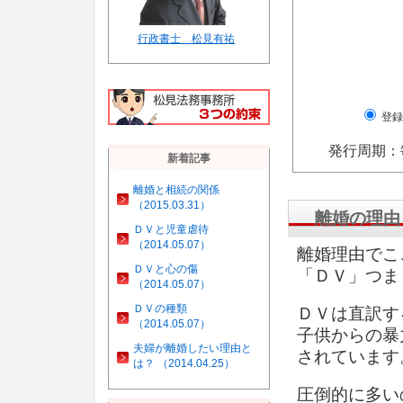
行政書士 松見有祐
登録
発行周期：
新着記事
離婚と相続の関係
（2015.03.31）
離婚の理由
ＤＶと児童虐待
（2014.05.07）
離婚理由でこ
ＤＶと心の傷
「ＤＶ」つま
（2014.05.07）
ＤＶの種類
ＤＶは直訳す
（2014.05.07）
子供からの暴
夫婦が離婚したい理由と
されています
は？ （2014.04.25）
圧倒的に多い